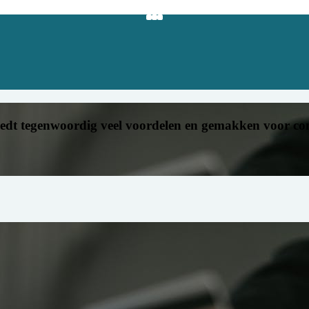
dt tegenwoordig veel voordelen en gemakken voor cons