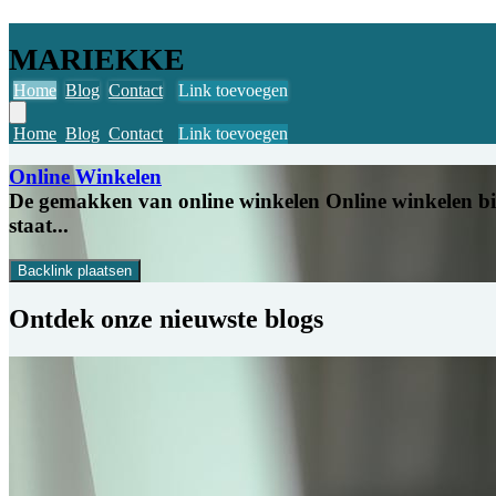
MARIEKKE
Home
Blog
Contact
Link toevoegen
Home
Blog
Contact
Link toevoegen
Online Winkelen
De gemakken van online winkelen Online winkelen bie
staat...
Backlink plaatsen
Ontdek onze
nieuwste blogs